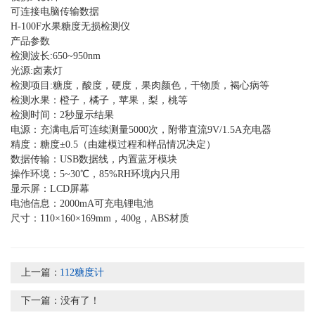
可连接电脑传输数据
H-100F水果糖度无损检测仪
产品参数
检测波长:650~950nm
光源:卤素灯
检测项目:糖度，酸度，硬度，果肉颜色，干物质，褐心病等
检测水果：橙子，橘子，苹果，梨，桃等
检测时间：2秒显示结果
电源：充满电后可连续测量5000次，附带直流9V/1.5A充电器
精度：糖度±0.5（由建模过程和样品情况决定）
数据传输：USB数据线，内置蓝牙模块
操作环境：5~30℃，85%RH环境内只用
显示屏：LCD屏幕
电池信息：2000mA可充电锂电池
尺寸：110×160×169mm，400g，ABS材质
上一篇：
112糖度计
下一篇：没有了！