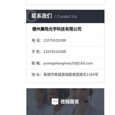
C
C
联系我们
Contact Us
德州晨旸光学科技有限公司
电 话：13375515288
手 机：13375515288
邮 箱：yuxingshangmao20@163.com
地 址：禹城市商城渤海路南首路东1164号