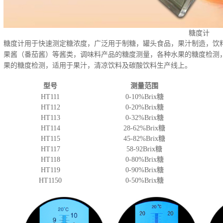
糖度计
糖度计用于快速测定糖浓度
，
广泛用于制糖
，
罐头食品
，
果汁制造
，
饮
果酱
（番茄酱）等酱类，调味料产品的糖度测量，各种水果的糖度检测
果的糖度检测，适用于果汁，清凉饮料及碳酸饮料生产线上。
型号
测量范围
HT111
0-10%Brix
糖
HT112
0-20%Brix
糖
HT113
0-32%Brix
糖
HT114
28-62%Brix
糖
HT115
45-82%Brix
糖
HT117
58-92Brix
糖
HT118
0-80%Brix
糖
HT119
0-90%Brix
糖
HT1150
0-50%Brix
糖