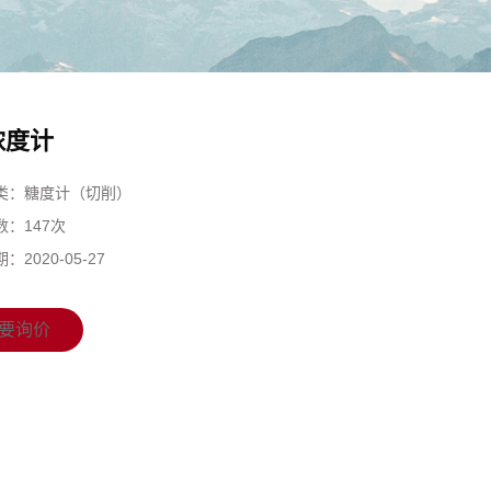
5浓度计
类：
糖度计（切削）
数：
147次
期：
2020-05-27
要询价