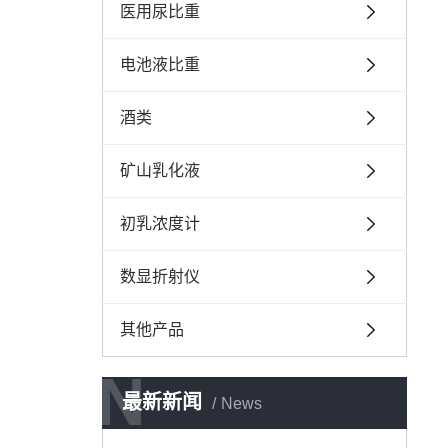
医用尿比重
电池液比重
酒类
矿山乳化液
初乳浓度计
数显折射仪
其他产品
N
N
最新新闻
News