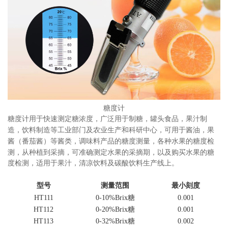
糖度计
糖度计用于快速测定糖浓度
，
广泛用于制糖
，
罐头食品
，
果汁制
造
，
饮料制造等工业部门及农业生产和科研中心
，
可用于酱油
，
果
酱
（番茄酱）等酱类，调味料产品的糖度测量，各种水果的糖度检
测，从种植到采摘，可准确测定水果的采摘期，以及购买水果的糖
度检测，适用于果汁，清凉饮料及碳酸饮料生产线上。
型号
测量范围
最小刻度
HT111
0-10%Brix
糖
0.001
HT112
0-20%Brix
糖
0.001
HT113
0-32%Brix
糖
0.002